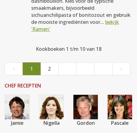
dashibouillon. Kies voor de typische
smaakmakers, bijvoorbeeld
sichuanchilipasta of bonitozout en gebruik
de mooiste ingrediënten voor...
bekijk
'Ramen'
Kookboeken 1 t/m 10 van 18
‹
›
1
2
CHEF RECEPTEN
Jamie
Nigella
Gordon
Pascale