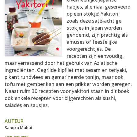
AANMELDEN
RECEPTEN
hapjes, allemaal geserveerd
op een stokje! Yakitori,
zoals deze saté-achtige
WEEKMENU'S
stokjes in Japan worden
genoemd, zijn prachtig als
amuses of feestelijke
KOOKBOEKEN
voorgerechtjes. De
recepten zijn eenvoudig,
maar verrassend door het gebruik van Aziatische
ingrediënten. Gegrilde kipfilet met sesam en teriyaki,
pikant rundvlees en gemarineerde tonijn, maar ook
tofu met gember kan aan een prikker worden geregen.
Naast ruim 30 recepten voor yakitori staan in dit boek
ook enkele recepten voor bijgerechten als sushi,
salades en sausjes.
AUTEUR
Sandra Mahut