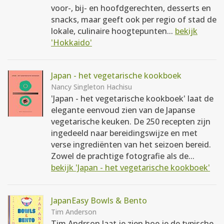
voor-, bij- en hoofdgerechten, desserts en
snacks, maar geeft ook per regio of stad de
lokale, culinaire hoogtepunten...
bekijk
'Hokkaido'
Japan - het vegetarische kookboek
Nancy Singleton Hachisu
'Japan - het vegetarische kookboek' laat de
elegante eenvoud zien van de Japanse
vegetarische keuken. De 250 recepten zijn
ingedeeld naar bereidingswijze en met
verse ingrediënten van het seizoen bereid.
Zowel de prachtige fotografie als de...
bekijk 'Japan - het vegetarische kookboek'
JapanEasy Bowls & Bento
Tim Anderson
Tim Andrson laat je zien hoe je de typische