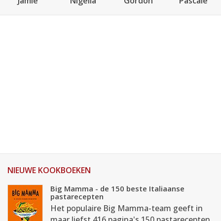
Jamie
Nigella
Gordon
Pascale
NIEUWE KOOKBOEKEN
Big Mamma - de 150 beste Italiaanse
pastarecepten
Het populaire Big Mamma-team geeft in
maar liefst 416 pagina's 150 pastarecepten