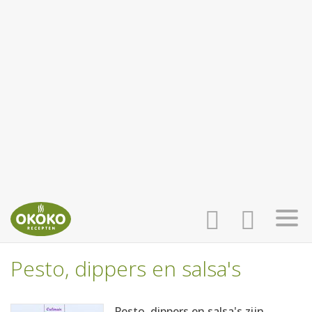
Pesto, dippers en salsa's
INLOGGEN
HOME
Pesto, dippers en salsa's zijn