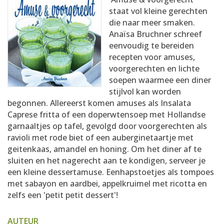
AANMELDEN
RECEPTEN
staat vol kleine gerechten
die naar meer smaken.
Anaïsa Bruchner schreef
WEEKMENU'S
eenvoudig te bereiden
recepten voor amuses,
voorgerechten en lichte
KOOKBOEKEN
soepen waarmee een diner
stijlvol kan worden
begonnen. Allereerst komen amuses als Insalata
Caprese fritta of een doperwtensoep met Hollandse
garnaaltjes op tafel, gevolgd door voorgerechten als
ravioli met rode biet of een auberginetaartje met
geitenkaas, amandel en honing. Om het diner af te
sluiten en het nagerecht aan te kondigen, serveer je
een kleine dessertamuse. Eenhapstoetjes als tompoes
met sabayon en aardbei, appelkruimel met ricotta en
zelfs een 'petit petit dessert'!
AUTEUR