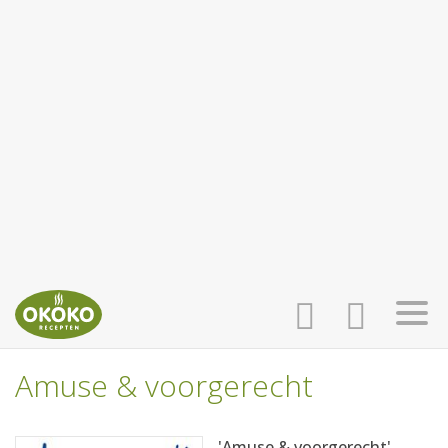
Amuse & voorgerecht
INLOGGEN
HOME
'Amuse & voorgerecht'