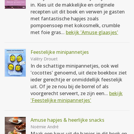
in. Kies uit de makkelijke en originele
recepten uit dit boek en verwen je gasten
met fantastische hapjes zoals
pompoensoep met kokosmelk, crumble
met foie gras...
bekijk 'Amuse glaasjes'
Feestelijke minipannetjes
Valéry Drouet
In de schattige minipannetjes, ook wel
'cocottes' genoemd, uit deze boekbox ziet
ieder gerechtje er onmiddellijk feestelijk
uit. Of je ze nou bij de borrel of als
voorgerecht serveert, ze zijn een...
bekijk
'Feestelijke minipannetjes'
Amuse hapjes & heerlijke snacks
Noëmie André
Maak een keus uit de hapjes in dit boek en