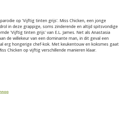
parodie op 'Vijftig tinten grijs'. Miss Chicken, een jonge
fdrol in deze grappige, soms zinderende en altijd spitsvondige
de 'Vijftig tinten grijs' van E.L. James. Net als Anastasia
aan de willekeur van een dominante man, in dit geval een
oral erg hongerige chef-kok. Met keukentouw en koksmes gaat
iss Chicken op vijftig verschillende manieren klaar.
annoo