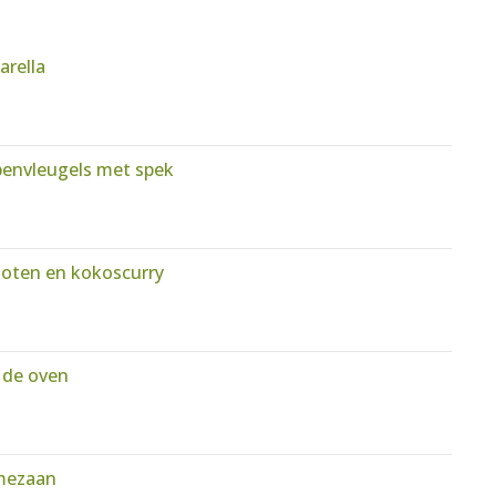
rella
penvleugels met spek
oten en kokoscurry
 de oven
rmezaan