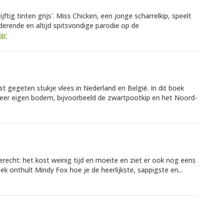
jftig tinten grijs'. Miss Chicken, een jonge scharrelkip, speelt
derende en altijd spitsvondige parodie op de
ip'
st gegeten stukje vlees in Nederland en België. In dit boek
eer eigen bodem, bijvoorbeeld de zwartpootkip en het Noord-
gerecht: het kost weinig tijd en moeite en ziet er ook nog eens
oek onthult Mindy Fox hoe je de heerlijkste, sappigste en...