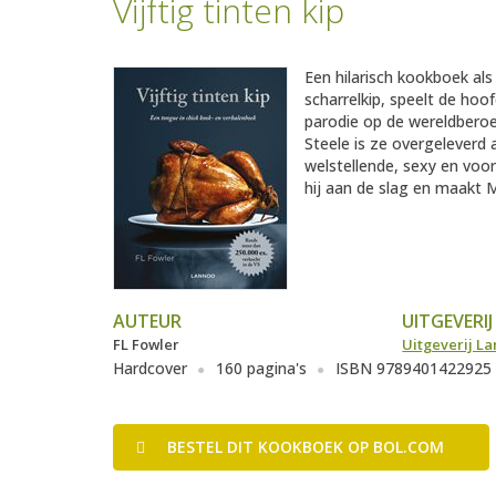
Vijftig tinten kip
Een hilarisch kookboek als 
scharrelkip, speelt de hoo
parodie op de wereldberoem
Steele is ze overgeleverd 
welstellende, sexy en vo
hij aan de slag en maakt M
AUTEUR
UITGEVERIJ
FL Fowler
Uitgeverij L
Hardcover
160 pagina's
ISBN 9789401422925
BESTEL
DIT KOOKBOEK
OP BOL.COM