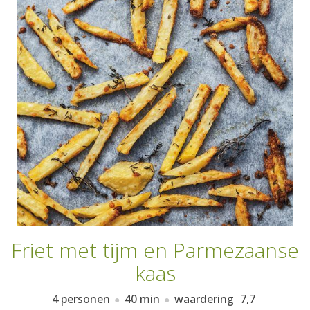
AANMELDEN
RECEPTEN
WEEKMENU'S
KOOKBOEKEN
Friet met tijm en Parmezaanse
kaas
4 personen
40 min
waardering
7,7