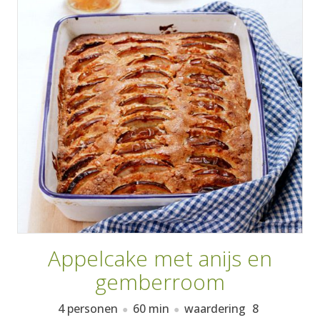
AANMELDEN
RECEPTEN
WEEKMENU'S
KOOKBOEKEN
Appelcake met anijs en
gemberroom
4 personen
60 min
waardering
8