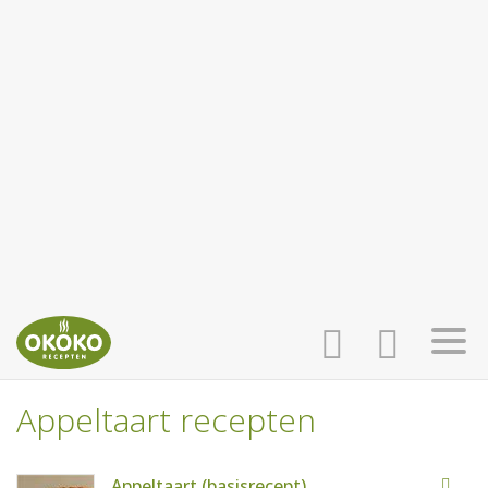
Appeltaart recepten
INLOGGEN
HOME
Appeltaart (basisrecept)