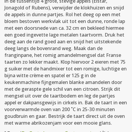
in de tussentijd 4 grote, stevige appels (Elstar,
Jonagold of Rubens), verwijder de klokhuizen en snijd
de appels in dunne partjes. Rol het deeg op een met
bloem bestoven werkvlak uit tot een dunne, ronde lap
met een doorsnede van ca. 32 cm en bekleed hiermee
een goed ingevette lage metalen taartvorm. Druk het
deeg aan de rand goed aan en snijd het uitstekende
deeg langs de bovenrand weg. Maak dan de
franginpane, het romig amandelmengsel dat Franse
taarten zo lekker maakt. Klop hiervoor 2 eieren met 75
g suiker met de handmixer tot een romige, luchtige en
bijna witte crème en spatel er 125 g in de
keukenmachine fijngemalen blanke amandelen door
met de geraspte gele schil van een citroen. Strijk dit
mengsel uit over de taartbodem en leg de partjes
appel er dakpansgewijs in cirkels in. Bak de taart in een
voorverwarmde oven van 200 ˚C in 25-30 minuten
goudbruin en gaar. Bestrijk de taart direct uit de oven
met warme abrikozenjam voor een mooie glans.