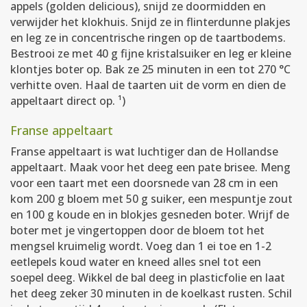
appels (golden delicious), snijd ze doormidden en
verwijder het klokhuis. Snijd ze in flinterdunne plakjes
en leg ze in concentrische ringen op de taartbodems.
Bestrooi ze met 40 g fijne kristalsuiker en leg er kleine
klontjes boter op. Bak ze 25 minuten in een tot 270 °C
verhitte oven. Haal de taarten uit de vorm en dien de
appeltaart direct op. ¹)
Franse appeltaart
Franse appeltaart is wat luchtiger dan de Hollandse
appeltaart. Maak voor het deeg een pate brisee. Meng
voor een taart met een doorsnede van 28 cm in een
kom 200 g bloem met 50 g suiker, een mespuntje zout
en 100 g koude en in blokjes gesneden boter. Wrijf de
boter met je vingertoppen door de bloem tot het
mengsel kruimelig wordt. Voeg dan 1 ei toe en 1-2
eetlepels koud water en kneed alles snel tot een
soepel deeg. Wikkel de bal deeg in plasticfolie en laat
het deeg zeker 30 minuten in de koelkast rusten. Schil