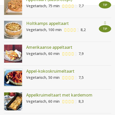
AANMELDEN
RECEPTEN
TIP
Vegetarisch, 75 min
7,7
WEEKMENU'S
Holtkamps appeltaart
TIP
Vegetarisch, 100 min
8,2
KOOKBOEKEN
Amerikaanse appeltaart
Vegetarisch, 60 min
7,9
Appel-kokoskruimeltaart
Vegetarisch, 50 min
7,5
Appelkruimeltaart met kardemom
Vegetarisch, 60 min
8,3