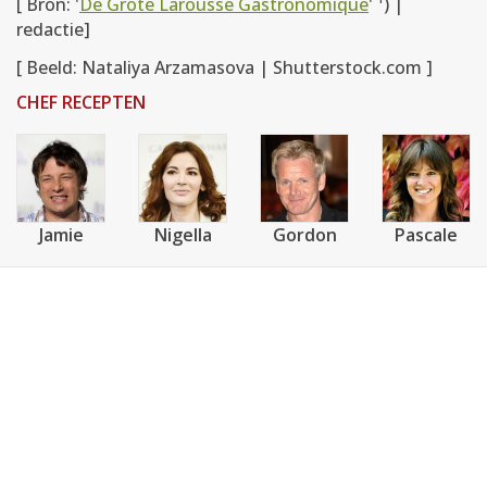
[ Bron: '
De Grote Larousse Gastronomique
' ¹) |
redactie]
[ Beeld: Nataliya Arzamasova | Shutterstock.com ]
CHEF RECEPTEN
Jamie
Nigella
Gordon
Pascale