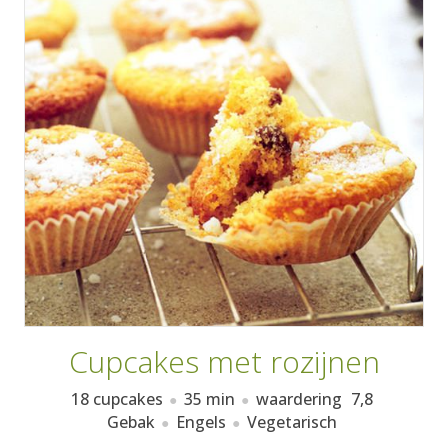
AANMELDEN
RECEPTEN
WEEKMENU'S
KOOKBOEKEN
Cupcakes met rozijnen
18 cupcakes
35 min
waardering
7,8
Gebak
Engels
Vegetarisch