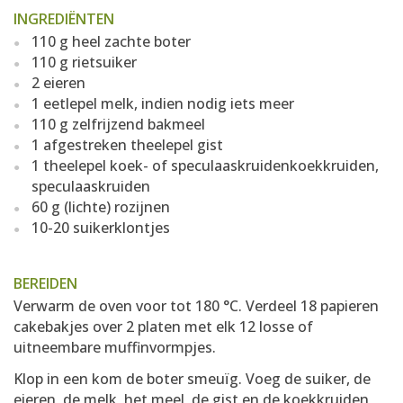
INGREDIËNTEN
110 g heel zachte boter
110 g rietsuiker
2 eieren
1 eetlepel melk, indien nodig iets meer
110 g zelfrijzend bakmeel
1 afgestreken theelepel gist
1 theelepel koek- of speculaaskruidenkoekkruiden,
speculaaskruiden
60 g (lichte) rozijnen
10-20 suikerklontjes
BEREIDEN
Verwarm de oven voor tot 180 °C. Verdeel 18 papieren
cakebakjes over 2 platen met elk 12 losse of
uitneembare muffinvormpjes.
Klop in een kom de boter smeuïg. Voeg de suiker, de
eieren, de melk, het meel, de gist en de koekkruiden