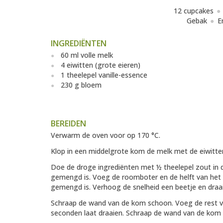
12 cupcakes
Gebak
E
INGREDIËNTEN
60 ml volle melk
4 eiwitten (grote eieren)
1 theelepel vanille-essence
230 g bloem
BEREIDEN
Verwarm de oven voor op 170 °C.
Klop in een middelgrote kom de melk met de eiwitten
Doe de droge ingrediënten met ½ theelepel zout in 
gemengd is. Voeg de roomboter en de helft van het e
gemengd is. Verhoog de snelheid een beetje en draa
Schraap de wand van de kom schoon. Voeg de rest van
seconden laat draaien. Schraap de wand van de kom