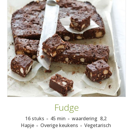
AANMELDEN
RECEPTEN
WEEKMENU'S
KOOKBOEKEN
Fudge
16 stuks
45 min
waardering
8,2
Hapje
Overige keukens
Vegetarisch