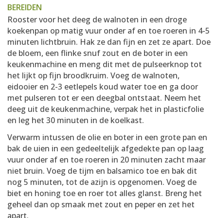
BEREIDEN
Rooster voor het deeg de walnoten in een droge
koekenpan op matig vuur onder af en toe roeren in 4-5
minuten lichtbruin. Hak ze dan fijn en zet ze apart. Doe
de bloem, een flinke snuf zout en de boter in een
keukenmachine en meng dit met de pulseerknop tot
het lijkt op fijn broodkruim. Voeg de walnoten,
eidooier en 2-3 eetlepels koud water toe en ga door
met pulseren tot er een deegbal ontstaat. Neem het
deeg uit de keukenmachine, verpak het in plasticfolie
en leg het 30 minuten in de koelkast.
Verwarm intussen de olie en boter in een grote pan en
bak de uien in een gedeeltelijk afgedekte pan op laag
vuur onder af en toe roeren in 20 minuten zacht maar
niet bruin. Voeg de tijm en balsamico toe en bak dit
nog 5 minuten, tot de azijn is opgenomen. Voeg de
biet en honing toe en roer tot alles glanst. Breng het
geheel dan op smaak met zout en peper en zet het
apart.