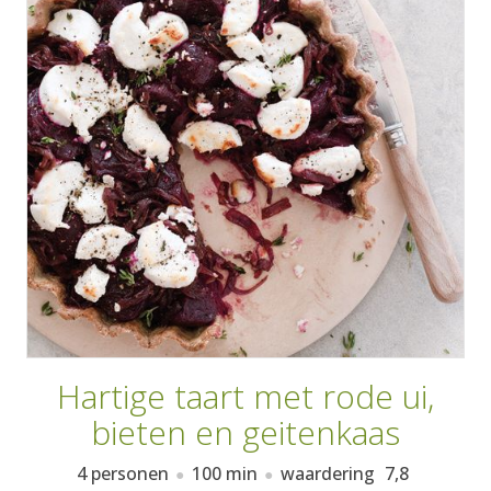
AANMELDEN
RECEPTEN
WEEKMENU'S
KOOKBOEKEN
Hartige taart met rode ui,
bieten en geitenkaas
4 personen
100 min
waardering
7,8