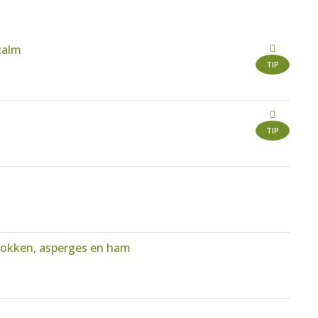
zalm
TIP
TIP
jokken, asperges en ham