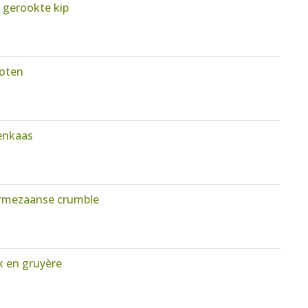
 gerookte kip
oten
enkaas
armezaanse crumble
k en gruyère