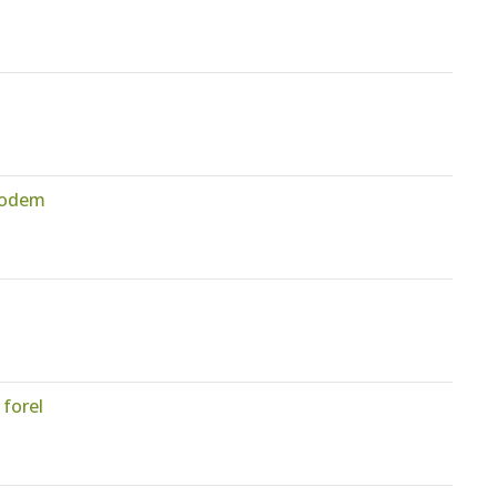
bodem
forel