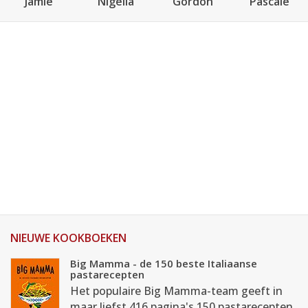
Jamie
Nigella
Gordon
Pascale
NIEUWE KOOKBOEKEN
Big Mamma - de 150 beste Italiaanse
pastarecepten
Het populaire Big Mamma-team geeft in
maar liefst 416 pagina's 150 pastarecepten