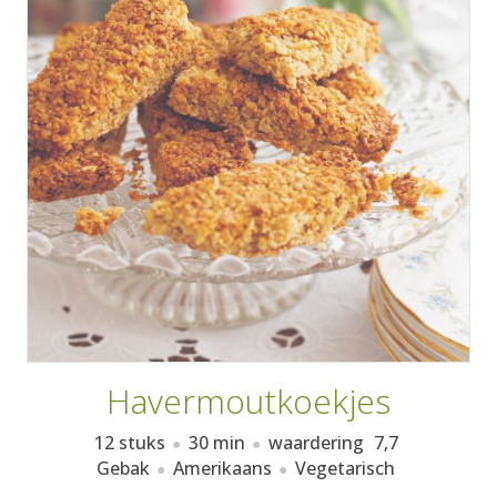
AANMELDEN
RECEPTEN
WEEKMENU'S
KOOKBOEKEN
Havermoutkoekjes
12 stuks
30 min
waardering
7,7
Gebak
Amerikaans
Vegetarisch