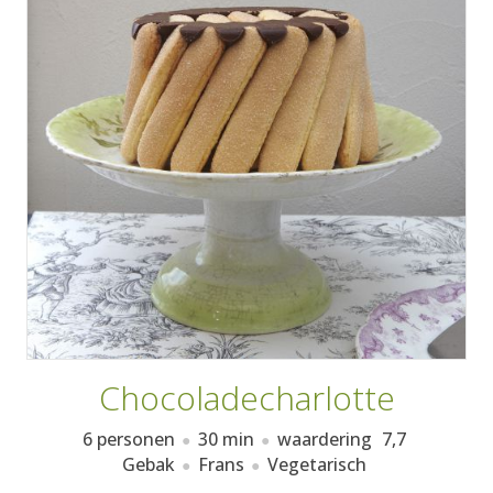
AANMELDEN
RECEPTEN
WEEKMENU'S
KOOKBOEKEN
Chocoladecharlotte
6 personen
30 min
waardering
7,7
Gebak
Frans
Vegetarisch