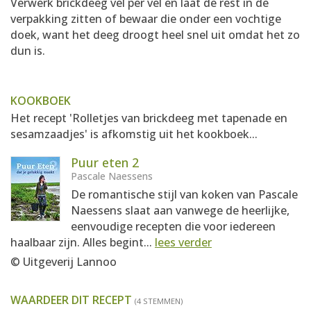
Verwerk brickdeeg vel per vel en laat de rest in de
verpakking zitten of bewaar die onder een vochtige
doek, want het deeg droogt heel snel uit omdat het zo
dun is.
KOOKBOEK
Het recept 'Rolletjes van brickdeeg met tapenade en
sesamzaadjes' is afkomstig uit het kookboek...
Puur eten 2
Pascale Naessens
De romantische stijl van koken van Pascale
Naessens slaat aan vanwege de heerlijke,
eenvoudige recepten die voor iedereen
haalbaar zijn. Alles begint...
lees verder
© Uitgeverij Lannoo
WAARDEER DIT RECEPT
(4 STEMMEN)