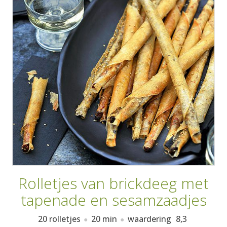
AANMELDEN
RECEPTEN
WEEKMENU'S
KOOKBOEKEN
Rolletjes van brickdeeg met
tapenade en sesamzaadjes
20 rolletjes
20 min
waardering
8,3