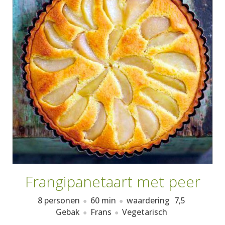
AANMELDEN
RECEPTEN
WEEKMENU'S
KOOKBOEKEN
Frangipanetaart met peer
8 personen
60 min
waardering
7,5
Gebak
Frans
Vegetarisch