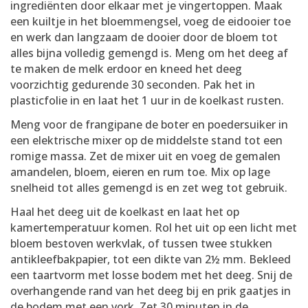
ingrediënten door elkaar met je vingertoppen. Maak
een kuiltje in het bloemmengsel, voeg de eidooier toe
en werk dan langzaam de dooier door de bloem tot
alles bijna volledig gemengd is. Meng om het deeg af
te maken de melk erdoor en kneed het deeg
voorzichtig gedurende 30 seconden. Pak het in
plasticfolie in en laat het 1 uur in de koelkast rusten.
Meng voor de frangipane de boter en poedersuiker in
een elektrische mixer op de middelste stand tot een
romige massa. Zet de mixer uit en voeg de gemalen
amandelen, bloem, eieren en rum toe. Mix op lage
snelheid tot alles gemengd is en zet weg tot gebruik.
Haal het deeg uit de koelkast en laat het op
kamertemperatuur komen. Rol het uit op een licht met
bloem bestoven werkvlak, of tussen twee stukken
antikleefbakpapier, tot een dikte van 2½ mm. Bekleed
een taartvorm met losse bodem met het deeg. Snij de
overhangende rand van het deeg bij en prik gaatjes in
de bodem met een vork. Zet 30 minuten in de