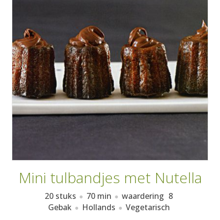
AANMELDEN
RECEPTEN
WEEKMENU'S
KOOKBOEKEN
Mini tulbandjes met Nutella
20 stuks
70 min
waardering
8
Gebak
Hollands
Vegetarisch