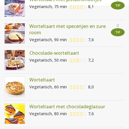
AANMELDEN
RECEPTEN
TIP
Vegetarisch, 75 min
8,1
WEEKMENU'S
Worteltaart met specerijen en zure
room
TIP
Vegetarisch, 90 min
7,6
KOOKBOEKEN
Chocolade-worteltaart
Vegetarisch, 50 min
7,2
Worteltaart
Vegetarisch, 60 min
8,0
Worteltaart met chocoladeglazuur
Vegetarisch, 80 min
7,6