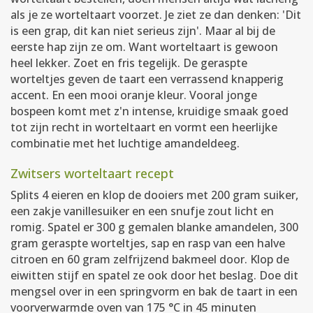
als je ze worteltaart voorzet. Je ziet ze dan denken: 'Dit
is een grap, dit kan niet serieus zijn'. Maar al bij de
eerste hap zijn ze om. Want worteltaart is gewoon
heel lekker. Zoet en fris tegelijk. De geraspte
worteltjes geven de taart een verrassend knapperig
accent. En een mooi oranje kleur. Vooral jonge
bospeen komt met z'n intense, kruidige smaak goed
tot zijn recht in worteltaart en vormt een heerlijke
combinatie met het luchtige amandeldeeg.
Zwitsers worteltaart recept
Splits 4 eieren en klop de dooiers met 200 gram suiker,
een zakje vanillesuiker en een snufje zout licht en
romig. Spatel er 300 g gemalen blanke amandelen, 300
gram geraspte worteltjes, sap en rasp van een halve
citroen en 60 gram zelfrijzend bakmeel door. Klop de
eiwitten stijf en spatel ze ook door het beslag. Doe dit
mengsel over in een springvorm en bak de taart in een
voorverwarmde oven van 175 °C in 45 minuten