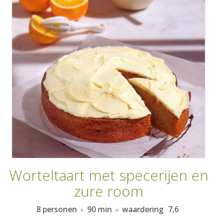
AANMELDEN
RECEPTEN
WEEKMENU'S
KOOKBOEKEN
Worteltaart met specerijen en
zure room
8 personen
90 min
waardering
7,6