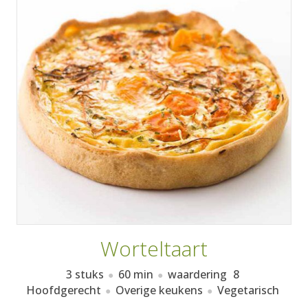
AANMELDEN
RECEPTEN
WEEKMENU'S
KOOKBOEKEN
Worteltaart
3 stuks
60 min
waardering
8
Hoofdgerecht
Overige keukens
Vegetarisch