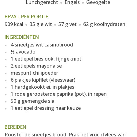
Lunchgerecht
Engels
Gevogelte
BEVAT PER PORTIE
909 kcal
35 g eiwit
57 g vet
62 g koolhydraten
INGREDIËNTEN
4 sneetjes wit casinobrood
½ avocado
1 eetlepel bieslook, fijngeknipt
2 eetlepels mayonaise
mespunt chilipoeder
6 plakjes kipfilet (vleeswaar)
1 hardgekookt ei, in plakjes
1 rode geroosterde paprika (pot), in repen
50 g gemengde sla
1 eetlepel dressing naar keuze
BEREIDEN
Rooster de sneetjes brood. Prak het vruchtvlees van