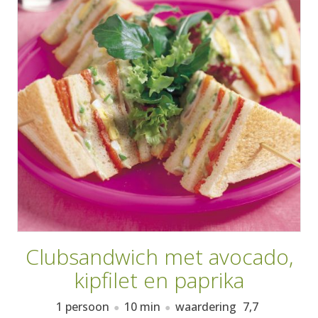
AANMELDEN
RECEPTEN
WEEKMENU'S
KOOKBOEKEN
Clubsandwich met avocado,
kipfilet en paprika
1 persoon
10 min
waardering
7,7