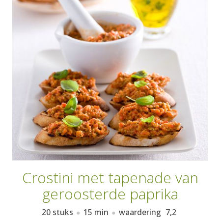
AANMELDEN
RECEPTEN
WEEKMENU'S
KOOKBOEKEN
Crostini met tapenade van
geroosterde paprika
20 stuks
15 min
waardering
7,2