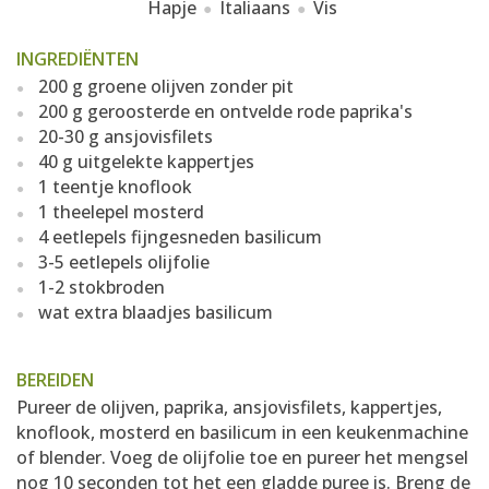
Hapje
Italiaans
Vis
INGREDIËNTEN
200 g groene olijven zonder pit
200 g geroosterde en ontvelde rode paprika's
20-30 g ansjovisfilets
40 g uitgelekte kappertjes
1 teentje knoflook
1 theelepel mosterd
4 eetlepels fijngesneden basilicum
3-5 eetlepels olijfolie
1-2 stokbroden
wat extra blaadjes basilicum
BEREIDEN
Pureer de olijven, paprika, ansjovisfilets, kappertjes,
knoflook, mosterd en basilicum in een keukenmachine
of blender. Voeg de olijfolie toe en pureer het mengsel
nog 10 seconden tot het een gladde puree is. Breng de