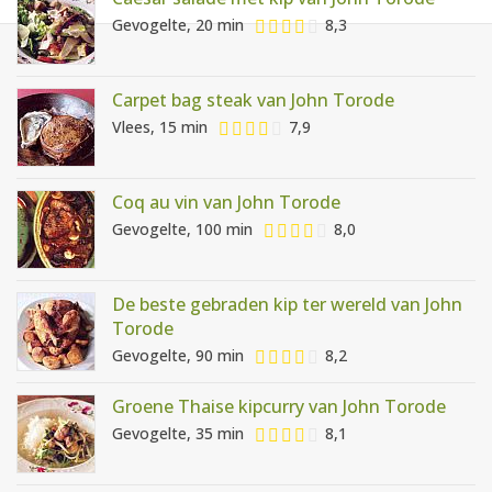
AANMELDEN
RECEPTEN
Gevogelte, 20 min
8,3
WEEKMENU'S
Carpet bag steak van John Torode
Vlees, 15 min
7,9
KOOKBOEKEN
Coq au vin van John Torode
Gevogelte, 100 min
8,0
De beste gebraden kip ter wereld van John
Torode
Gevogelte, 90 min
8,2
Groene Thaise kipcurry van John Torode
Gevogelte, 35 min
8,1