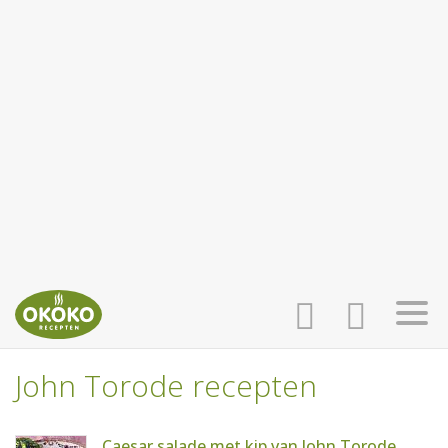
John Torode recepten
INLOGGEN
HOME
Caesar salade met kip van John Torode