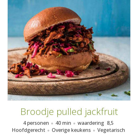
AANMELDEN
RECEPTEN
WEEKMENU'S
KOOKBOEKEN
Broodje pulled jackfruit
4 personen
40 min
waardering
8,5
Hoofdgerecht
Overige keukens
Vegetarisch