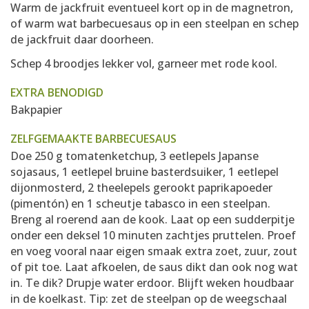
Warm de jackfruit eventueel kort op in de magnetron,
of warm wat barbecuesaus op in een steelpan en schep
de jackfruit daar doorheen.
Schep 4 broodjes lekker vol, garneer met rode kool.
EXTRA BENODIGD
Bakpapier
ZELFGEMAAKTE BARBECUESAUS
Doe 250 g tomatenketchup, 3 eetlepels Japanse
sojasaus, 1 eetlepel bruine basterdsuiker, 1 eetlepel
dijonmosterd, 2 theelepels gerookt paprikapoeder
(pimentón) en 1 scheutje tabasco in een steelpan.
Breng al roerend aan de kook. Laat op een sudderpitje
onder een deksel 10 minuten zachtjes pruttelen. Proef
en voeg vooral naar eigen smaak extra zoet, zuur, zout
of pit toe. Laat afkoelen, de saus dikt dan ook nog wat
in. Te dik? Drupje water erdoor. Blijft weken houdbaar
in de koelkast. Tip: zet de steelpan op de weegschaal