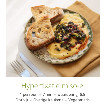
AANMELDEN
RECEPTEN
WEEKMENU'S
KOOKBOEKEN
Hyperfixatie miso-ei
1 persoon
7 min
waardering
8,5
Ontbijt
Overige keukens
Vegetarisch