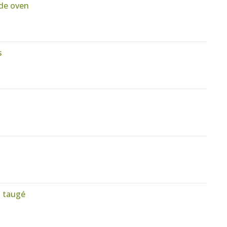
 de oven
s
n taugé