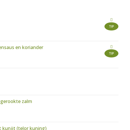
TIP
ensaus en koriander
TIP
n gerookte zalm
 kunjit (telor kuning)