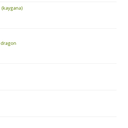
n (kaygana)
t dragon