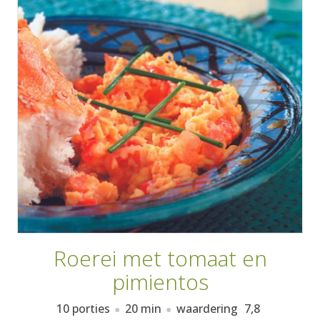
AANMELDEN
RECEPTEN
WEEKMENU'S
KOOKBOEKEN
Roerei met tomaat en
pimientos
10 porties
20 min
waardering
7,8