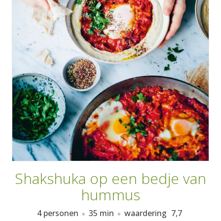
AANMELDEN
RECEPTEN
WEEKMENU'S
KOOKBOEKEN
Shakshuka op een bedje van
hummus
4 personen
35 min
waardering
7,7