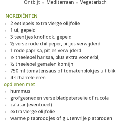
Ontbijt
Mediterraan
Vegetarisch
INGREDIËNTEN
2 eetlepels extra vierge olijfolie
1 ui, gepeld
3 teentjes knoflook, gepeld
½ verse rode chilipeper, pitjes verwijderd
1 rode paprika, pitjes verwijderd
½ theelepel harissa, plus extra voor erbij
½ theelepel gemalen komijn
750 ml tomatensaus of tomatenblokjes uit blik
4 scharreleieren
opdienen met
hummus
grofgesneden verse bladpeterselie of rucola
za'atar (eventueel)
extra vierge olijfolie
warme pitabroodjes of glutenvrije platbroden