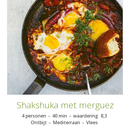
AANMELDEN
RECEPTEN
WEEKMENU'S
KOOKBOEKEN
Shakshuka met merguez
4 personen
40 min
waardering
8,3
Ontbijt
Mediterraan
Vlees