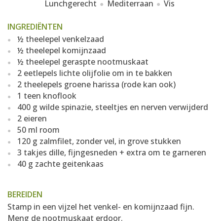
Lunchgerecht
Mediterraan
Vis
INGREDIËNTEN
½ theelepel venkelzaad
½ theelepel komijnzaad
½ theelepel geraspte nootmuskaat
2 eetlepels lichte olijfolie om in te bakken
2 theelepels groene harissa (rode kan ook)
1 teen knoflook
400 g wilde spinazie, steeltjes en nerven verwijderd
2 eieren
50 ml room
120 g zalmfilet, zonder vel, in grove stukken
3 takjes dille, fijngesneden + extra om te garneren
40 g zachte geitenkaas
BEREIDEN
Stamp in een vijzel het venkel- en komijnzaad fijn.
Meng de nootmuskaat erdoor.