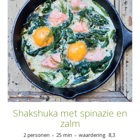
AANMELDEN
RECEPTEN
WEEKMENU'S
KOOKBOEKEN
Shakshuka met spinazie en
zalm
2 personen
25 min
waardering
8,3