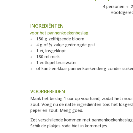
4 personen
2
Hoofdgere
INGREDIËNTEN
voor het pannenkoekenbeslag
150 g zelfrijzende bloem
4 g of ½ zakje gedroogde gist
1 ei, losgeklopt
180 ml melk
1 eetlepel bruiswater
of kant-en-klaar pannenkoekendeeg zonder suike
VOORBEREIDEN
Maak het beslag 1 uur op voorhand, zodat het mooi 
zout. Voeg nu de natte ingrediënten toe: het losgek
peper en zout. Meng goed.
Zet verschillende kommen met pannenkoekenbeslag op
Schik de plakjes rode biet in kommetjes.