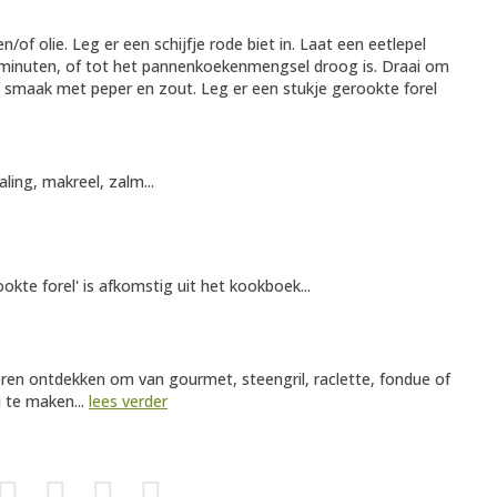
f olie. Leg er een schijfje rode biet in. Laat een eetlepel
 minuten, of tot het pannenkoekenmengsel droog is. Draai om
 smaak met peper en zout. Leg er een stukje gerookte forel
ing, makreel, zalm...
te forel' is afkomstig uit het kookboek...
ieren ontdekken om van gourmet, steengril, raclette, fondue of
j te maken...
lees verder