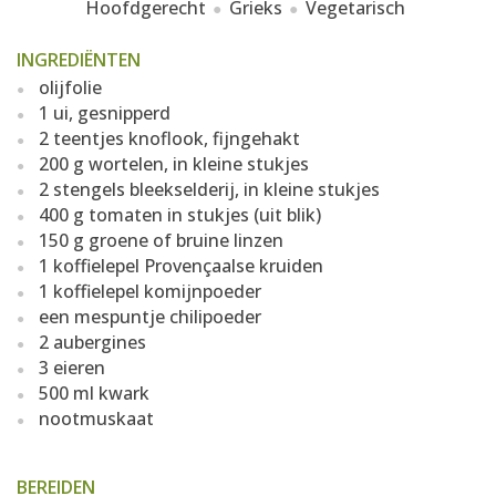
Hoofdgerecht
Grieks
Vegetarisch
INGREDIËNTEN
olijfolie
1 ui, gesnipperd
2 teentjes knoflook, fijngehakt
200 g wortelen, in kleine stukjes
2 stengels bleekselderij, in kleine stukjes
400 g tomaten in stukjes (uit blik)
150 g groene of bruine linzen
1 koffielepel Provençaalse kruiden
1 koffielepel komijnpoeder
een mespuntje chilipoeder
2 aubergines
3 eieren
500 ml kwark
nootmuskaat
BEREIDEN