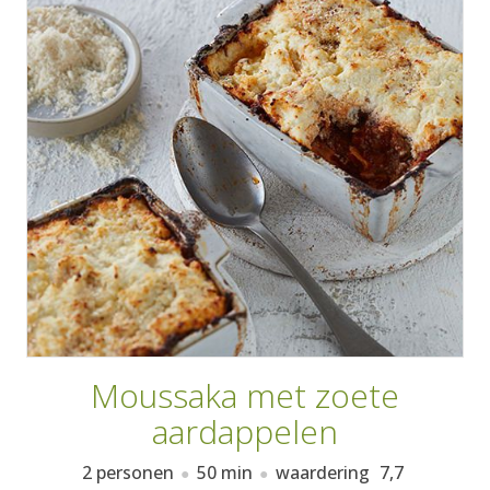
AANMELDEN
RECEPTEN
WEEKMENU'S
KOOKBOEKEN
Moussaka met zoete
aardappelen
2 personen
50 min
waardering
7,7