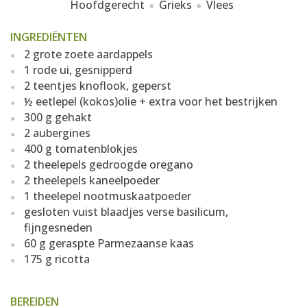
Hoofdgerecht
Grieks
Vlees
INGREDIËNTEN
2 grote zoete aardappels
1 rode ui, gesnipperd
2 teentjes knoflook, geperst
½ eetlepel (kokos)olie + extra voor het bestrijken
300 g gehakt
2 aubergines
400 g tomatenblokjes
2 theelepels gedroogde oregano
2 theelepels kaneelpoeder
1 theelepel nootmuskaatpoeder
gesloten vuist blaadjes verse basilicum,
fijngesneden
60 g geraspte Parmezaanse kaas
175 g ricotta
BEREIDEN