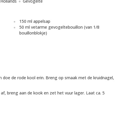
Hollands
Gevogelte
150 ml appelsap
50 ml vetarme gevogeltebouillon (van 1/8
bouillonblokje)
n doe de rode kool erin. Breng op smaak met de kruidnagel,
f, breng aan de kook en zet het vuur lager. Laat ca. 5