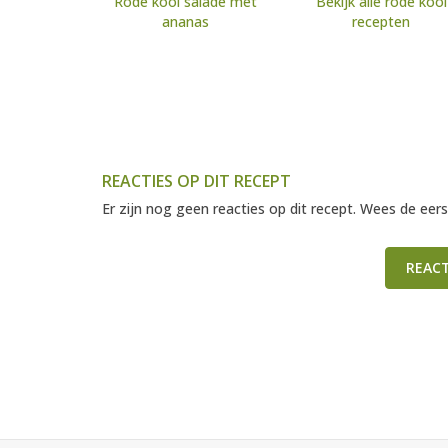
Rode kool salade met
Bekijk alle rode kool
ananas
recepten
REACTIES OP DIT RECEPT
Er zijn nog geen reacties op dit recept. Wees de eers
REAC