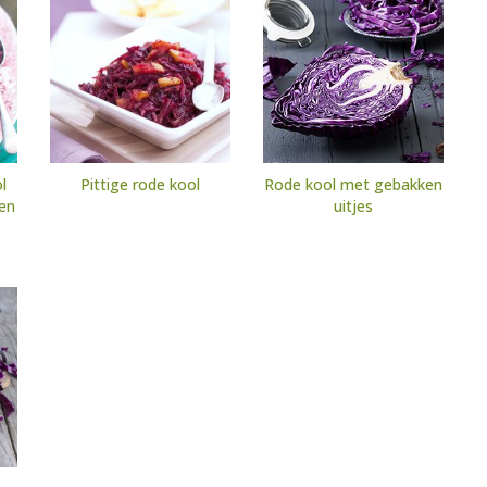
l
Pittige rode kool
Rode kool met gebakken
en
uitjes