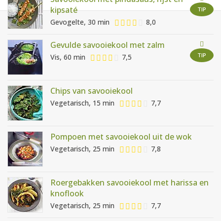
AANMELDEN
RECEPTEN
kipsaté
TIP
Gevogelte, 30 min
8,0
WEEKMENU'S
Gevulde savooiekool met zalm
TIP
Vis, 60 min
7,5
KOOKBOEKEN
Chips van savooiekool
Vegetarisch, 15 min
7,7
Pompoen met savooiekool uit de wok
Vegetarisch, 25 min
7,8
Roergebakken savooiekool met harissa en
knoflook
Vegetarisch, 25 min
7,7