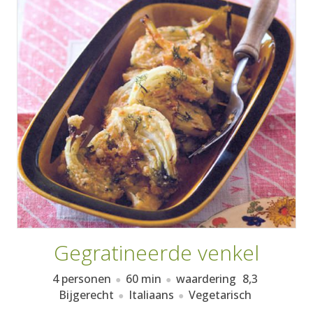
AANMELDEN
RECEPTEN
WEEKMENU'S
KOOKBOEKEN
Gegratineerde venkel
4 personen
60 min
waardering
8,3
Bijgerecht
Italiaans
Vegetarisch