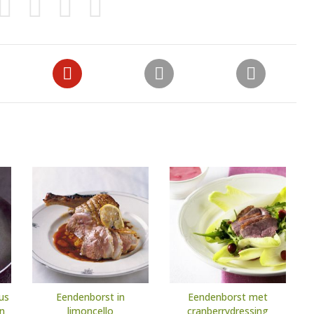
us
Eendenborst in
Eendenborst met
jn
limoncello
cranberrydressing