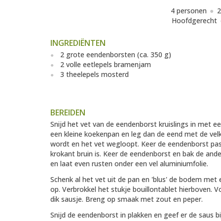
4 personen
2
Hoofdgerecht
INGREDIËNTEN
2 grote eendenborsten (ca. 350 g)
2 volle eetlepels bramenjam
3 theelepels mosterd
BEREIDEN
Snijd het vet van de eendenborst kruislings in met e
een kleine koekenpan en leg dan de eend met de velk
wordt en het vet wegloopt. Keer de eendenborst pas
krokant bruin is. Keer de eendenborst en bak de and
en laat even rusten onder een vel aluminiumfolie.
Schenk al het vet uit de pan en 'blus' de bodem met
op. Verbrokkel het stukje bouillontablet hierboven. V
dik sausje. Breng op smaak met zout en peper.
Snijd de eendenborst in plakken en geef er de saus b