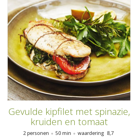
AANMELDEN
RECEPTEN
WEEKMENU'S
KOOKBOEKEN
Gevulde kipfilet met spinazie,
kruiden en tomaat
2 personen
50 min
waardering
8,7