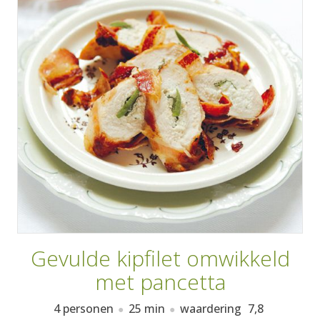
AANMELDEN
RECEPTEN
WEEKMENU'S
KOOKBOEKEN
Gevulde kipfilet omwikkeld
met pancetta
4 personen
25 min
waardering
7,8