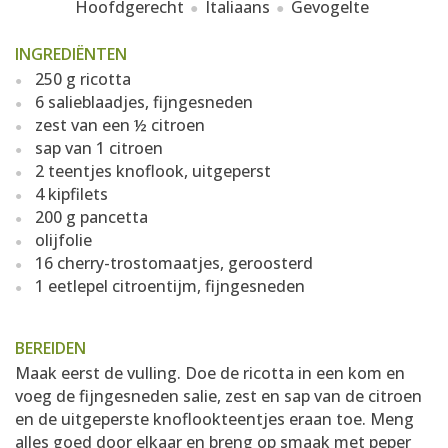
Hoofdgerecht
Italiaans
Gevogelte
INGREDIËNTEN
250 g ricotta
6 salieblaadjes, fijngesneden
zest van een ½ citroen
sap van 1 citroen
2 teentjes knoflook, uitgeperst
4 kipfilets
200 g pancetta
olijfolie
16 cherry-trostomaatjes, geroosterd
1 eetlepel citroentijm, fijngesneden
BEREIDEN
Maak eerst de vulling. Doe de ricotta in een kom en
voeg de fijngesneden salie, zest en sap van de citroen
en de uitgeperste knoflookteentjes eraan toe. Meng
alles goed door elkaar en breng op smaak met peper