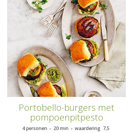
AANMELDEN
RECEPTEN
WEEKMENU'S
KOOKBOEKEN
Portobello-burgers met
pompoenpitpesto
4 personen
20 min
waardering
7,5