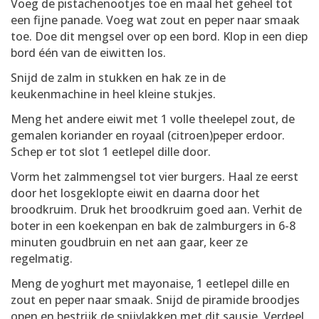
Voeg de pistachenootjes toe en maal het geheel tot
een fijne panade. Voeg wat zout en peper naar smaak
toe. Doe dit mengsel over op een bord. Klop in een diep
bord één van de eiwitten los.
Snijd de zalm in stukken en hak ze in de
keukenmachine in heel kleine stukjes.
Meng het andere eiwit met 1 volle theelepel zout, de
gemalen koriander en royaal (citroen)peper erdoor.
Schep er tot slot 1 eetlepel dille door.
Vorm het zalmmengsel tot vier burgers. Haal ze eerst
door het losgeklopte eiwit en daarna door het
broodkruim. Druk het broodkruim goed aan. Verhit de
boter in een koekenpan en bak de zalmburgers in 6-8
minuten goudbruin en net aan gaar, keer ze
regelmatig.
Meng de yoghurt met mayonaise, 1 eetlepel dille en
zout en peper naar smaak. Snijd de piramide broodjes
open en bestrijk de snijvlakken met dit sausje. Verdeel