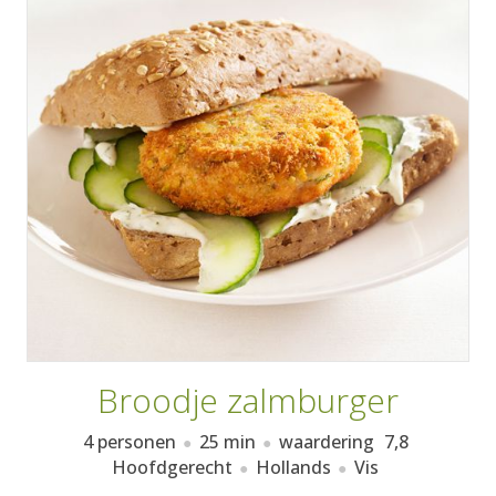
AANMELDEN
RECEPTEN
WEEKMENU'S
KOOKBOEKEN
Broodje zalmburger
4 personen
25 min
waardering
7,8
Hoofdgerecht
Hollands
Vis