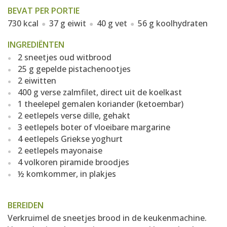
BEVAT PER PORTIE
730 kcal
37 g eiwit
40 g vet
56 g koolhydraten
INGREDIËNTEN
2 sneetjes oud witbrood
25 g gepelde pistachenootjes
2 eiwitten
400 g verse zalmfilet, direct uit de koelkast
1 theelepel gemalen koriander (ketoembar)
2 eetlepels verse dille, gehakt
3 eetlepels boter of vloeibare margarine
4 eetlepels Griekse yoghurt
2 eetlepels mayonaise
4 volkoren piramide broodjes
½ komkommer, in plakjes
BEREIDEN
Verkruimel de sneetjes brood in de keukenmachine.