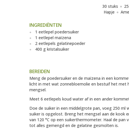
30 stuks
25
Hapje
Ame
INGREDIËNTEN
1 eetlepel poedersuiker
1 eetlepel maïzena
2 eetlepels gelatinepoeder
400 g kristalsuiker
BEREIDEN
Meng de poedersuiker en de maïzena in een kommetj
licht in met wat zonnebloemolie en bestuif het met 
mengsel.
Meet 6 eetlepels koud water af in een ander kommetj
Doe de suiker in een middelgrote pan, voeg 250 ml w
suiker is opgelost. Breng het mengsel aan de kook e
van 120 °C op een suikerthermometer. Haal de pan v
tot alles gemengd en de gelatine gesmolten is.