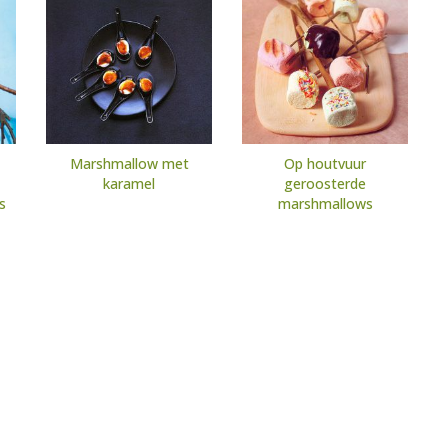
Marshmallow met
Op houtvuur
karamel
geroosterde
s
marshmallows