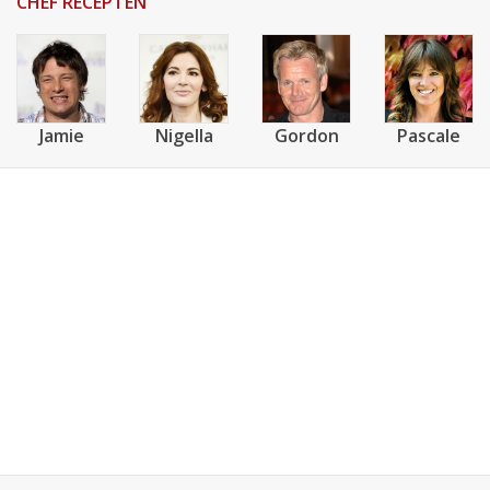
CHEF RECEPTEN
Jamie
Nigella
Gordon
Pascale