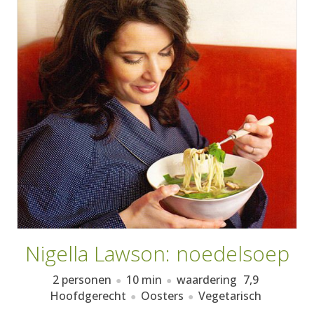
AANMELDEN
RECEPTEN
WEEKMENU'S
KOOKBOEKEN
Nigella Lawson: noedelsoep
2 personen
10 min
waardering
7,9
Hoofdgerecht
Oosters
Vegetarisch