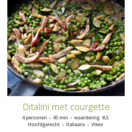
AANMELDEN
RECEPTEN
WEEKMENU'S
KOOKBOEKEN
Ditalini met courgette
4 personen
45 min
waardering
8,5
Hoofdgerecht
Italiaans
Vlees