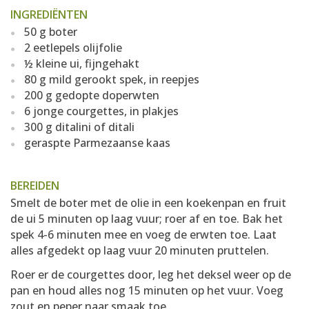
INGREDIËNTEN
50 g boter
2 eetlepels olijfolie
½ kleine ui, fijngehakt
80 g mild gerookt spek, in reepjes
200 g gedopte doperwten
6 jonge courgettes, in plakjes
300 g ditalini of ditali
geraspte Parmezaanse kaas
BEREIDEN
Smelt de boter met de olie in een koekenpan en fruit
de ui 5 minuten op laag vuur; roer af en toe. Bak het
spek 4-6 minuten mee en voeg de erwten toe. Laat
alles afgedekt op laag vuur 20 minuten pruttelen.
Roer er de courgettes door, leg het deksel weer op de
pan en houd alles nog 15 minuten op het vuur. Voeg
zout en peper naar smaak toe.