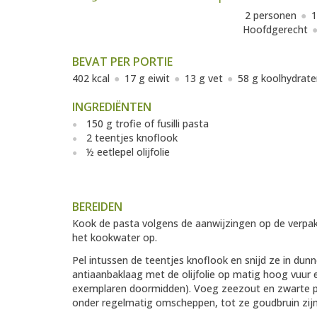
2 personen
1
Hoofdgerecht
BEVAT PER PORTIE
402 kcal
17 g eiwit
13 g vet
58 g koolhydrate
INGREDIËNTEN
150 g trofie of fusilli pasta
2 teentjes knoflook
½ eetlepel olijfolie
BEREIDEN
Kook de pasta volgens de aanwijzingen op de verpak
het kookwater op.
Pel intussen de teentjes knoflook en snijd ze in dun
antiaanbaklaag met de olijfolie op matig hoog vuur 
exemplaren doormidden). Voeg zeezout en zwarte p
onder regelmatig omscheppen, tot ze goudbruin zijn