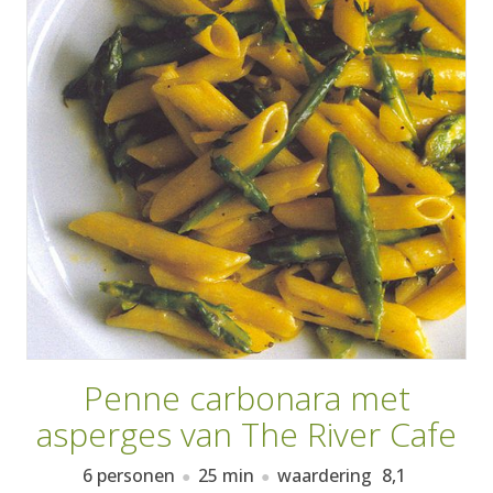
AANMELDEN
RECEPTEN
WEEKMENU'S
KOOKBOEKEN
Penne carbonara met
asperges van The River Cafe
6 personen
25 min
waardering
8,1