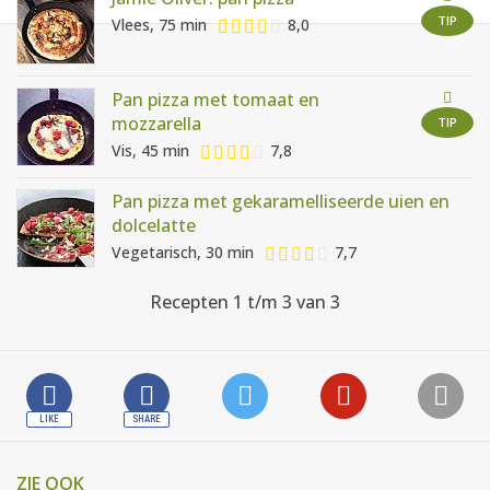
AANMELDEN
RECEPTEN
TIP
Vlees, 75 min
8,0
WEEKMENU'S
Pan pizza met tomaat en
mozzarella
TIP
Vis, 45 min
7,8
KOOKBOEKEN
Pan pizza met gekaramelliseerde uien en
dolcelatte
Vegetarisch, 30 min
7,7
Recepten 1 t/m 3 van 3
ZIE OOK