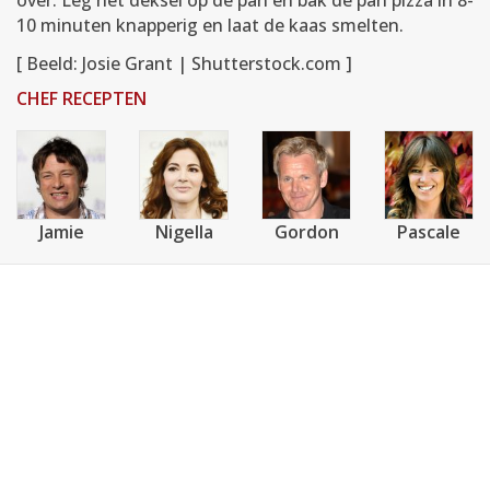
over. Leg het deksel op de pan en bak de pan pizza in 8-
10 minuten knapperig en laat de kaas smelten.
[ Beeld: Josie Grant | Shutterstock.com ]
CHEF RECEPTEN
Jamie
Nigella
Gordon
Pascale