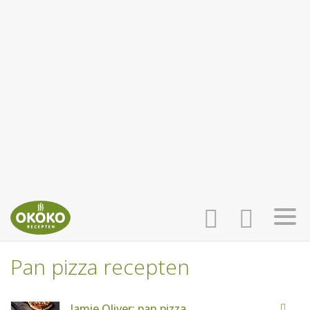
Pan pizza recepten
INLOGGEN
HOME
Jamie Oliver: pan pizza