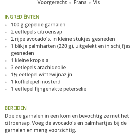
Voorgerecht
Frans
Vis
INGREDIËNTEN
100 g gepelde garnalen
2 eetlepels citroensap
2 rijpe avocado's, in kleine stukjes gesneden
1 blikje palmharten (220 g), uitgelekt en in schijfjes
gesneden
1 kleine krop sla
3 eetlepels arachideolie
1½ eetlepel wittewijnazijn
1 koffielepel mosterd
1 eetlepel fijngehakte peterselie
BEREIDEN
Doe de garnalen in een kom en bevochtig ze met het
citroensap. Voeg de avocado's en palmhartjes bij de
garnalen en meng voorzichtig.