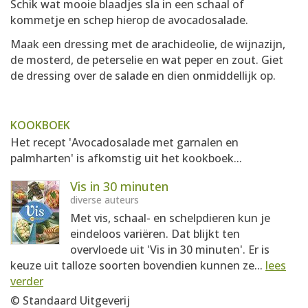
Schik wat mooie blaadjes sla in een schaal of
kommetje en schep hierop de avocadosalade.
Maak een dressing met de arachideolie, de wijnazijn,
de mosterd, de peterselie en wat peper en zout. Giet
de dressing over de salade en dien onmiddellijk op.
KOOKBOEK
Het recept 'Avocadosalade met garnalen en
palmharten' is afkomstig uit het kookboek...
Vis in 30 minuten
diverse auteurs
Met vis, schaal- en schelpdieren kun je
eindeloos variëren. Dat blijkt ten
overvloede uit 'Vis in 30 minuten'. Er is
keuze uit talloze soorten bovendien kunnen ze...
lees
verder
© Standaard Uitgeverij