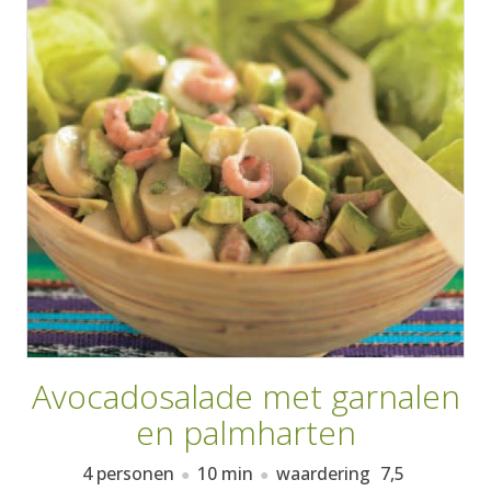
AANMELDEN
RECEPTEN
WEEKMENU'S
KOOKBOEKEN
Avocadosalade met garnalen
en palmharten
4 personen
10 min
waardering
7,5