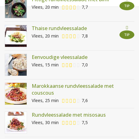
AANMELDEN
RECEPTEN
TIP
Vlees, 20 min
7,7
WEEKMENU'S
Thaise rundvleessalade
TIP
Vlees, 20 min
7,8
KOOKBOEKEN
Eenvoudige vleessalade
Vlees, 15 min
7,0
Marokkaanse rundvleessalade met
couscous
Vlees, 25 min
7,6
Rundvleessalade met misosaus
Vlees, 30 min
7,5