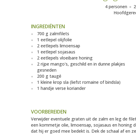
4 personen
2
Hoofdgere
INGREDIËNTEN
700 g zalmfilets
1 eetlepel olijfolie
2 eetlepels limoensap
1 eetlepel sojasaus
2 eetlepels vloeibare honing
2 rijpe mango's, geschild en in dunne plakjes
gesneden
200 g taugé
1 kleine krop sla (liefst romaine of bindsla)
1 handje verse koriander
VOORBEREIDEN
Verwijder eventuele graten uit de zalm en leg de file
een kommetje olie, limoensap, sojasaus en honing d
dat hij er goed mee bedekt is. Dek de schaal af en ze