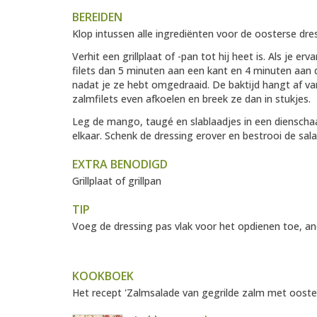
BEREIDEN
Klop intussen alle ingrediënten voor de oosterse dre
Verhit een grillplaat of -pan tot hij heet is. Als je 
filets dan 5 minuten aan een kant en 4 minuten aan 
nadat je ze hebt omgedraaid. De baktijd hangt af van d
zalmfilets even afkoelen en breek ze dan in stukjes.
Leg de mango, taugé en slablaadjes in een dienschaa
elkaar. Schenk de dressing erover en bestrooi de sal
EXTRA BENODIGD
Grillplaat of grillpan
TIP
Voeg de dressing pas vlak voor het opdienen toe, an
KOOKBOEK
Het recept 'Zalmsalade van gegrilde zalm met oosters