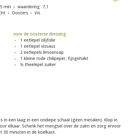
5 min
waardering
7,1
cht
Oosters
Vis
voor de oosterse dressing
1 eetlepel olijfolie
1 eetlepel vissaus
2 eetlepels limoensap
1 kleine rode chilipeper, fijngehakt
½ theelepel suiker
ts in een laag in een ondiepe schaal (geen metalen). Klop in
oor elkaar. Schenk het mengsel over de zalm en zorg ervoor
t 30 minuten in de koelkast.